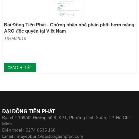
Đại Đồng Tiến Phát - Chứng nhận nhà phân phối bơm màng
ARO độc quyền tại Việt Nam
16/04/2019
XEM CHI TIẾT
ĐẠI ĐỒNG TIẾN PHÁT
Địa chỉ: 109/42 Đường số 8, KP1, Phường Linh Xuân, TP. Hồ Chí
Minh
Điện thoại :
0274 6535 168
Email :
mayepbun@daidongtienphat.com