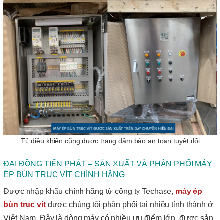
Tủ điều khiển cũng được trang đảm bảo an toàn tuyệt đối
ĐẠI ĐỒNG TIẾN PHÁT – SẢN XUẤT VÀ PHÂN PHỐI MÁY
ÉP BÙN TRỤC VÍT CHÍNH HÃNG
Được nhập khẩu chính hãng từ công ty Techase,
máy ép
bùn trục vít
được chúng tôi phân phối tại nhiều tỉnh thành ở
Việt Nam. Đây là dòng máy có nhiều ưu điểm lớn, được sản