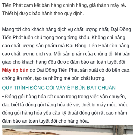
Tiến Phát cam kết bán hàng chính hãng, giá thành máy rẻ.
Đại Đồng Tiến Phát mời quý Doanh nghiệp tham gia "Diễn đàn
Thiết bị được bảo hành theo quy định.
Xúc tiến Xuất khẩu năm 2022"
Mang tới cho khách hàng dịch vụ chất lượng nhất, Đại Đồng
Tổng kết triển lãm Diễn đàn Xúc tiến Xuất Khẩu năm 2022 của Đại
Tiến Phát luôn chú trọng trong từng khâu. Không chỉ nâng
Đồng Tiến Phát
cao chất lượng sản phẩm mà Đại Đồng Tiến Phát còn nâng
cao chất lượng dịch vụ. Mỗi sản phẩm của chúng tôi khi bàn
TIỆC TẤT NIÊN 2022 - ĐẠI ĐỒNG TIẾN PHÁT
giao cho khách hàng đều được đảm bảo an toàn tuyệt đối.
Máy ép bùn
do Đại Đồng Tiến Phát sản xuất có độ bền cao,
Lời tri ân Qúy khách hàng sau Triển lãm Vietnam Water Week
2023
chống ăn mòn, tạo ra những mẻ bùn chất lượng.
QUY TRÌNH ĐÓNG GÓI MÁY ÉP BÙN ĐẠT CHUẨN
Close
▪️
Đóng gói hàng hóa rất quan trọng trong việc vận chuyển,
đặc biệt là đóng gói hàng hóa dễ vỡ, thiết bị máy móc. Việc
đóng gói hàng hóa yêu cầu kỹ thuật đóng gói rất cao nhằm
đảm bảo an toàn tuyệt đối cho hàng hóa.