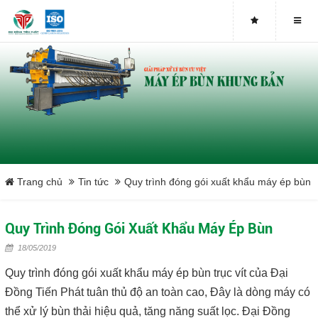
Thư mời triển lãm quốc tế Vietwater 2019
TRIỂN LÃM VIETWATER 2019
TIỆC TẤT NIÊN 2020 TẠI CÔNG TY TNHH ĐẠI ĐỒNG TIẾN PHÁT
THIẾT BỊ MÔI TRƯỜNG VIETWATER 2022
CÔNG TÁC CHUẨN BỊ TRIỂN LÃM VIETWATER 2022- DOTAPHA
Trang chủ
Tin tức
Quy trình đóng gói xuất khẩu máy ép bùn
NGÀY 2 (10/11/20022) – TRIỂN LÃM VIETWATER 2022
Quy Trình Đóng Gói Xuất Khẩu Máy Ép Bùn
DAY 3 - KẾT NỐI GIỚI THIỆU CÁC THIẾT BỊ MÔI TRƯỜNG THẾ
18/05/2019
HỆ MỚI - VIETWATER 2022
Quy trình đóng gói xuất khẩu máy ép bùn trục vít của Đại
Đồng Tiến Phát tuân thủ độ an toàn cao, Đây là dòng máy có
LỜI TRI ÂN KHÁCH HÀNG ĐÃ THAM QUAN GIAN HÀNG
thể xử lý bùn thải hiệu quả, tăng năng suất lọc. Đại Đồng
DOTAPHA TẠI TRIỂN LÃM VIETWATER 2022