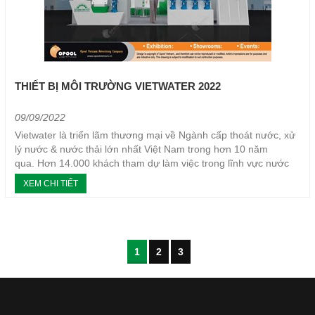
THIẾT BỊ MÔI TRƯỜNG VIETWATER 2022
09/09/2022
Vietwater là triển lãm thương mại về Ngành cấp thoát nước, xử
lý nước & nước thải lớn nhất Việt Nam trong hơn 10 năm
qua. Hơn 14.000 khách tham dự làm việc trong lĩnh vực nước
từ Quản lý điều hành, Giám đốc nhà máy, Giám đốc kỹ thuật...
XEM CHI TIẾT
1
2
3