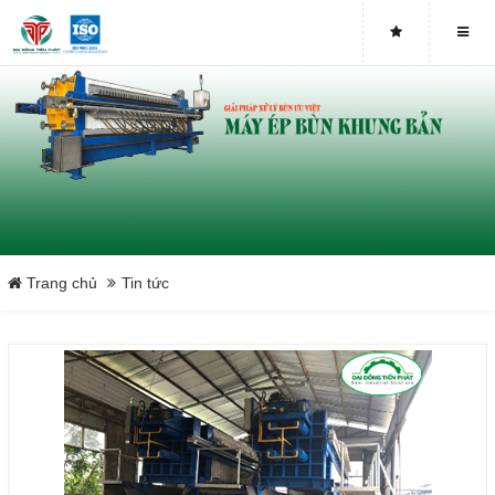
Thư mời triển lãm quốc tế Vietwater 2019
TRIỂN LÃM VIETWATER 2019
TIỆC TẤT NIÊN 2020 TẠI CÔNG TY TNHH ĐẠI ĐỒNG TIẾN PHÁT
THIẾT BỊ MÔI TRƯỜNG VIETWATER 2022
CÔNG TÁC CHUẨN BỊ TRIỂN LÃM VIETWATER 2022- DOTAPHA
Trang chủ
Tin tức
NGÀY 2 (10/11/20022) – TRIỂN LÃM VIETWATER 2022
DAY 3 - KẾT NỐI GIỚI THIỆU CÁC THIẾT BỊ MÔI TRƯỜNG THẾ
HỆ MỚI - VIETWATER 2022
LỜI TRI ÂN KHÁCH HÀNG ĐÃ THAM QUAN GIAN HÀNG
DOTAPHA TẠI TRIỂN LÃM VIETWATER 2022