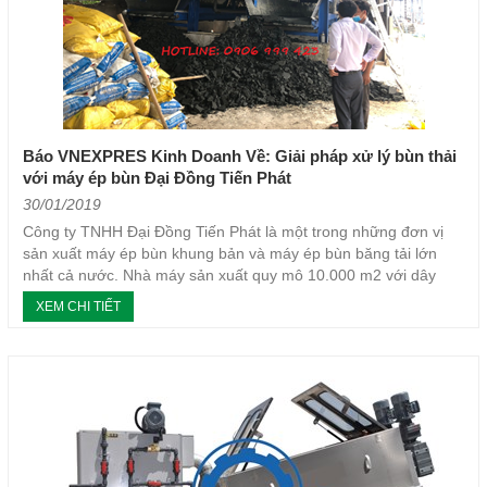
Đại Đồng Tiến Phát mời quý Doanh nghiệp tham gia "Diễn đàn
Xúc tiến Xuất khẩu năm 2022"
Tổng kết triển lãm Diễn đàn Xúc tiến Xuất Khẩu năm 2022 của Đại
Đồng Tiến Phát
Báo VNEXPRES Kinh Doanh Về: Giải pháp xử lý bùn thải
với máy ép bùn Đại Đồng Tiến Phát
TIỆC TẤT NIÊN 2022 - ĐẠI ĐỒNG TIẾN PHÁT
30/01/2019
Công ty TNHH Đại Đồng Tiến Phát là một trong những đơn vị
sản xuất máy ép bùn khung bản và máy ép bùn băng tải lớn
Lời tri ân Qúy khách hàng sau Triển lãm Vietnam Water Week
nhất cả nước. Nhà máy sản xuất quy mô 10.000 m2 với dây
2023
chuyền sản xuất hiện đại, đạt chứng chỉ quản...
XEM CHI TIẾT
Close