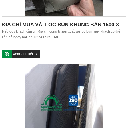
ĐỊA CHỈ MUA VẢI LỌC BÙN KHUNG BẢN 1500 X
1500 MM
Nếu quý khách cần tìm địa chỉ công ty sản xuất vải lọc bùn, quý khách có thể
liên hệ ngay hotline: 0274 6535 168...
Xem Chi Tiết