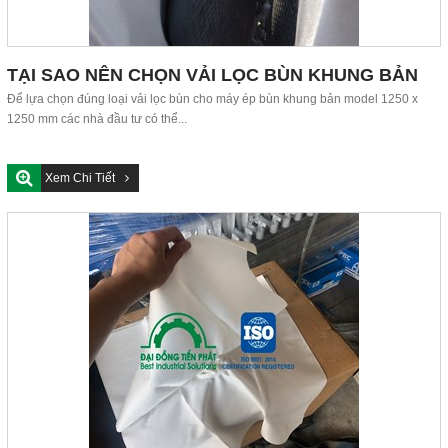
TẠI SAO NÊN CHỌN VẢI LỌC BÙN KHUNG BẢN
1250 X 1250 MM
Để lựa chọn đúng loại vải lọc bùn cho máy ép bùn khung bản model 1250 x
1250 mm các nhà đầu tư có thể...
Xem Chi Tiết