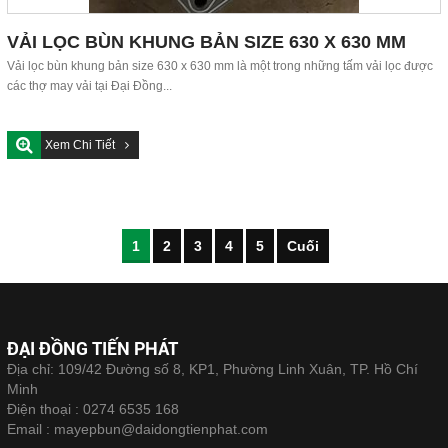
VẢI LỌC BÙN KHUNG BẢN SIZE 630 X 630 MM
Vải lọc bùn khung bản size 630 x 630 mm là một trong những tấm vải lọc được
các thợ may vải tại Đại Đồng...
Xem Chi Tiết
1
2
3
4
5
Cuối
ĐẠI ĐỒNG TIẾN PHÁT
Địa chỉ: 109/42 Đường số 8, KP1, Phường Linh Xuân, TP. Hồ Chí
Minh
Điện thoại :
0274 6535 168
Email :
mayepbun@daidongtienphat.com