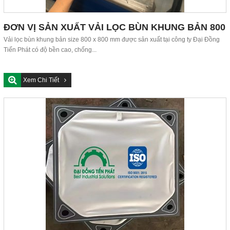
ĐƠN VỊ SẢN XUẤT VẢI LỌC BÙN KHUNG BẢN 800
X 800 MM
Vải lọc bùn khung bản size 800 x 800 mm được sản xuất tại công ty Đại Đồng
Tiến Phát có độ bền cao, chống...
Xem Chi Tiết