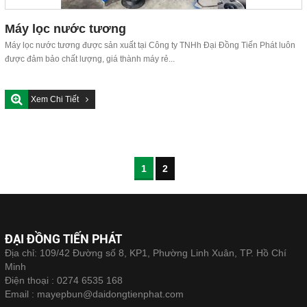
Máy lọc nước tương
Máy lọc nước tương được sản xuất tại Công ty TNHh Đại Đồng Tiến Phát luôn
được đảm bảo chất lượng, giá thành máy rẻ...
Xem Chi Tiết
1
2
ĐẠI ĐỒNG TIẾN PHÁT
Địa chỉ: 109/42 Đường số 8, KP1, Phường Linh Xuân, TP. Hồ Chí
Minh
Điện thoại :
0274 6535 168
Email :
mayepbun@daidongtienphat.com