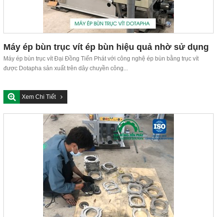
Máy ép bùn trục vít ép bùn hiệu quả nhờ sử dụng
nguyên lý ép trục vít
Máy ép bùn trục vít Đại Đồng Tiến Phát với công nghệ ép bùn bằng trục vít
được Dotapha sản xuất trên dây chuyền công...
Xem Chi Tiết