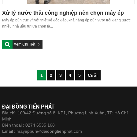
Xử lý nước thải công nghiệp nên chọn máy ép
bùn nào?
Máy ép bùn trục vít với thiết kế độc đáo, khả năng ép bùn vượt trội đang được
nhiều nhà đầu tư lựa chọn là...
Xem Chi Tiết
1
2
3
4
5
Cuối
ĐẠI ĐỒNG TIẾN PHÁT
Địa chỉ: 109/42 Đường số 8, KP1, Phường Linh Xuân, TP. Hồ Chí
Minh
Điện thoại :
0274 6535 168
Email :
mayepbun@daidongtienphat.com