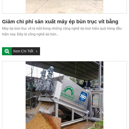
Giảm chi phí sản xuất máy ép bùn trục vít bằng
công nghệ cắt CNC laser
Máy ép bùn trục vít là một trong những công nghệ ép bùn hiệu quả hàng đầu
hiện nay. Đây là công nghệ ép bùn...
Xem Chi Tiết