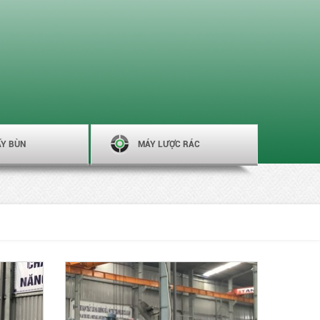
ẤY BÙN
MÁY LƯỢC RÁC