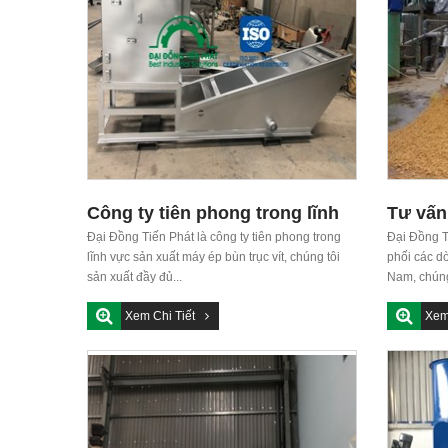
Công ty tiên phong trong lĩnh
Tư vấn
vực sản xuất máy ép bùn trục
Đại Đồng Tiến Phát là công ty tiên phong trong
hợp vớ
Đại Đồng T
lĩnh vực sản xuất máy ép bùn trục vít, chúng tôi
phối các d
vít
của từ
sản xuất đầy đủ...
Nam, chúng 
Xem Chi Tiết
Xem