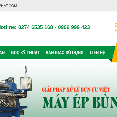
PHAT.COM
otline: 0274 6535 168 - 0906 999 423
ÁN
GÓC KỸ THUẬT
BÀN GIAO SỬ DỤNG
LIÊN HỆ