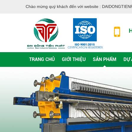
Chào mừng quý khách đến với website :
DAIDONGTIEN
H
TRANG CHỦ
GIỚI THIỆU
SẢN PHẨM
DỰ 