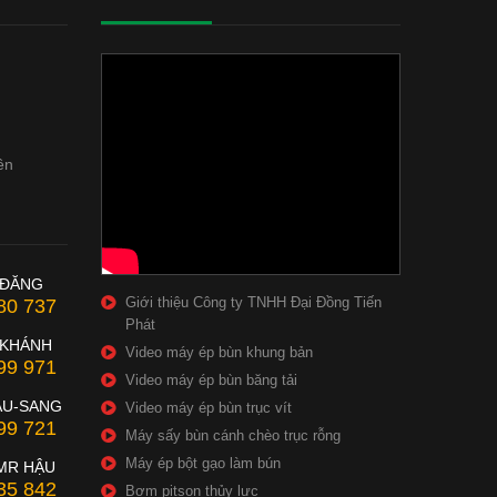
ên
 ĐĂNG
Giới thiệu Công ty TNHH Đại Đồng Tiến
80 737
Phát
 KHÁNH
Video máy ép bùn khung bản
99 971
Video máy ép bùn băng tải
ẦU-SANG
Video máy ép bùn trục vít
99 721
Máy sấy bùn cánh chèo trục rỗng
Máy ép bột gạo làm bún
MR HẬU
35 842
Bơm pitson thủy lực