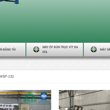
MÁY ÉP BÙN TRỤC VÍT ĐA
N BĂNG TẢI
MÁY S
ĐĨA
-MSP-132