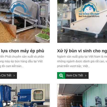
 lựa chọn máy ép phù
Xử lý bùn vi sinh cho n
i đặc điểm, tính chất
iến Phát chuyên sản xuất và phân
sản xuất giấy
Ngành sản xuất giáy tại Việt Nam là m
òng máy ép bùn hàng đầu tại Việt
những ngành được đánh giá rất cao, v
ng loại bùn
tôi cam kết bán...
phát triển vượt bậc, Việt...
 Chi Tiết
Xem Chi Tiết