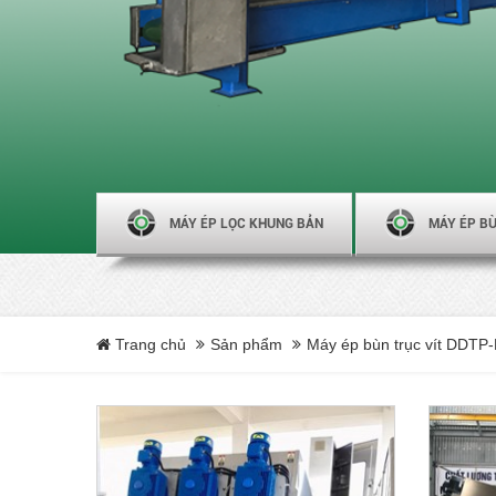
MÁY ÉP LỌC KHUNG BẢN
MÁY ÉP BÙ
Trang chủ
Sản phẩm
Máy ép bùn trục vít DDTP