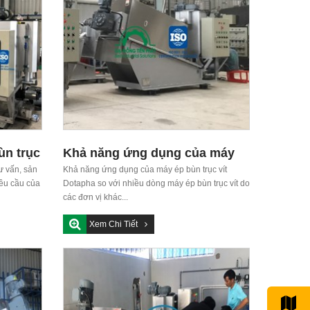
ùn trục
Khả năng ứng dụng của máy
ư vấn, sản
ép bùn trục vít dotapha
Khả năng ứng dụng của máy ép bùn trục vít
yêu cầu của
Dotapha so với nhiều dòng máy ép bùn trục vít do
các đơn vị khác...
Xem Chi Tiết