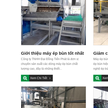
Giới thiệu máy ép bùn tốt nhất
Giảm c
hiện nay
Công ty TNHH Đại Đồng Tiến Phát là đơn vị
bùn tr
Máy ép bùn
chuyên sản xuất các dòng máy ép bùn chất
ép bùn hiệ
cắt CN
lượng cao, đây là những thiết...
nghệ ép bù
Xem Chi Tiết
Xem