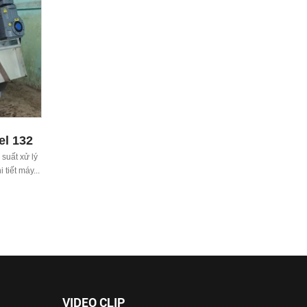
el 132
suất xử lý
tiết máy...
VIDEO CLIP