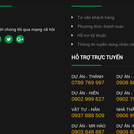
Tư vấn khách hàng
Phương thức thanh toán
với chúng tôi qua mạng xã hội
Hỗ trợ kỹ thuật
Thông tin tuyển dụng nhân vi
HỖ TRỢ TRỰC TUYẾN
DỰ ÁN - THÀNH
DỰ ÁN -
0789 769 997
0908 8
DỰ ÁN - HIÊN
DỰ ÁN -
0902 999 627
0902 7
VẬT TƯ - HÂN
NHÀ TH
0937 888 509
0906 9
DỰ ÁN - MR HÀO
DỰ ÁN -
0903 848 887
0908 8