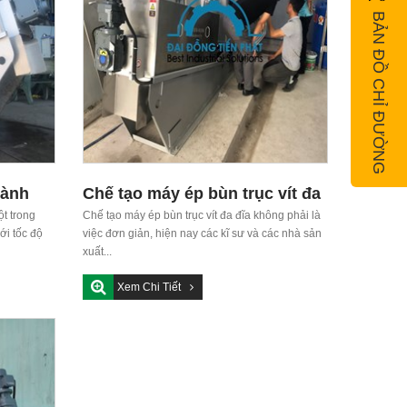
BẢN ĐỒ CHỈ ĐƯỜNG
gành
Chế tạo máy ép bùn trục vít đa
ột trong
đĩa
Chế tạo máy ép bùn trục vít đa đĩa không phải là
ới tốc độ
việc đơn giản, hiện nay các kĩ sư và các nhà sản
xuất...
Xem Chi Tiết