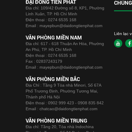
ĐẠI ĐỒNG TIẾN PHÁT
CHÚNG 
Địa chỉ: 109/42 Đường số 8, KP1, Phường
Linh Xuân, TP. Hồ Chí Minh
Điện thoại :
0274 6535 168
Email :
mayepbun@daidongtienphat.com
Liên lạc 
VĂN PHÒNG MIỀN NAM
Địa chỉ: 617 - 618 Thuận An Hòa, Phường
An Phú, TP. Hồ Chí Minh
Điện thoại :
0274 6535 168
Fax :
02837243179
Email :
mayepbun@daidongtienphat.com
VĂN PHÒNG MIỀN BẮC
Địa Chỉ : Tầng 9 Tòa nhà Minori, Số 67A
Phố Trương Định, Phường Tương Mai,
Thành phố Hà Nội
Điện thoại :
0902 999 423 - 0908 835 842
Email :
chatcao@daidongtienphat.com
VĂN PHÒNG MIỀN TRUNG
Địa chỉ: Tầng 20, Tòa nhà Indochina