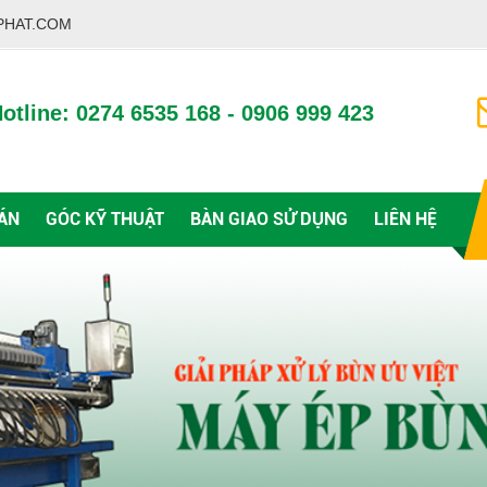
PHAT.COM
otline: 0274 6535 168 - 0906 999 423
ÁN
GÓC KỸ THUẬT
BÀN GIAO SỬ DỤNG
LIÊN HỆ