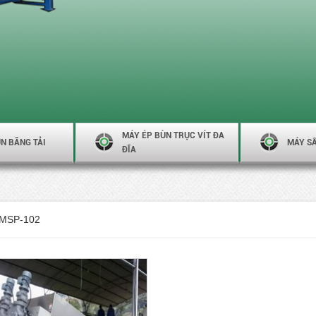
MÁY ÉP BÙN TRỤC VÍT ĐA
N BĂNG TẢI
MÁY S
ĐĨA
-MSP-102