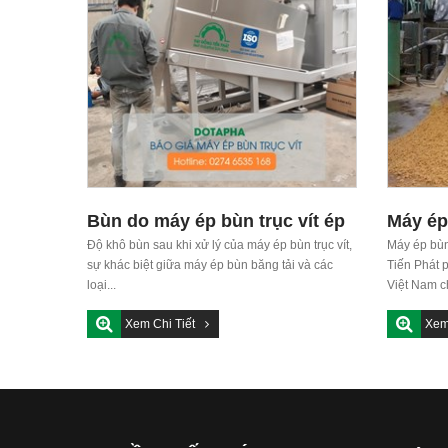
Bùn do máy ép bùn trục vít ép
Máy ép
có độ khô bao nhiêu?
Độ khô bùn sau khi xử lý của máy ép bùn trục vít,
Máy ép bùn
sự khác biệt giữa máy ép bùn băng tải và các
Tiến Phát p
loại...
Việt Nam c
Xem Chi Tiết
Xem