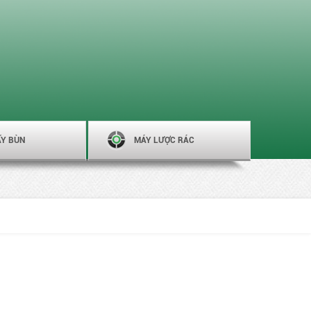
ẤY BÙN
MÁY LƯỢC RÁC