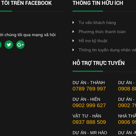
TÔI TRÊN FACEBOOK
THÔNG TIN HỮU ÍCH
Tư vấn khách hàng
Phương thức thanh toán
với chúng tôi qua mạng xã hội
Hỗ trợ kỹ thuật
Thông tin tuyển dụng nhân vi
HỖ TRỢ TRỰC TUYẾN
DỰ ÁN - THÀNH
DỰ ÁN -
0789 769 997
0908 8
DỰ ÁN - HIÊN
DỰ ÁN -
0902 999 627
0902 7
VẬT TƯ - HÂN
NHÀ TH
0937 888 509
0906 9
DỰ ÁN - MR HÀO
DỰ ÁN -