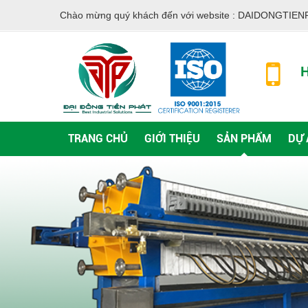
Chào mừng quý khách đến với website :
DAIDONGTIEN
H
TRANG CHỦ
GIỚI THIỆU
SẢN PHẨM
DỰ 