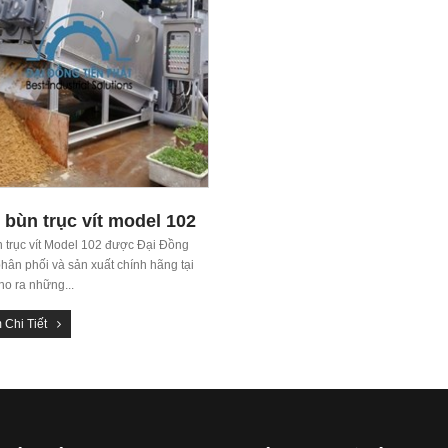
 bùn trục vít model 102
 trục vít Model 102 được Đại Đồng
hân phối và sản xuất chính hãng tại
ho ra những...
 Chi Tiết