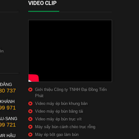
VIDEO CLIP
ên
 ĐĂNG
Giới thiệu Công ty TNHH Đại Đồng Tiến
80 737
Phát
 KHÁNH
Video máy ép bùn khung bản
99 971
Video máy ép bùn băng tải
ẦU-SANG
Video máy ép bùn trục vít
99 721
Máy sấy bùn cánh chèo trục rỗng
Máy ép bột gạo làm bún
MR HẬU