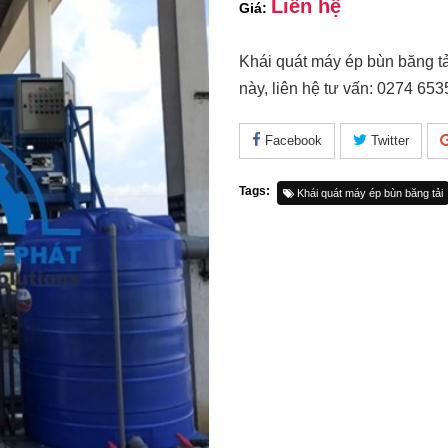
Liên hệ
Giá:
Khái quát máy ép bùn băng t
này, liên hệ tư vấn: 0274 653
Facebook
Twitter
Tags:
Khái quát máy ép bùn băng tải