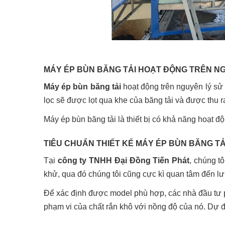
MÁY ÉP BÙN BĂNG TẢI HOẠT ĐỘNG TRÊN N
Máy ép bùn băng tải
hoạt động trên nguyên lý sử
lọc sẽ được lọt qua khe của băng tải và được thu r
Máy ép bùn băng tải là thiết bị có khả năng hoạt độ
TIÊU CHUẨN THIẾT KẾ MÁY ÉP BÙN BĂNG TẢ
Tại
công ty TNHH Đại Đồng Tiến Phát
, chúng t
khử, qua đó chúng tôi cũng cực kì quan tâm đến l
Để xác định được model phù hợp, các nhà đầu tư ph
phạm vi của chất rắn khô với nồng độ của nó. Dự đ