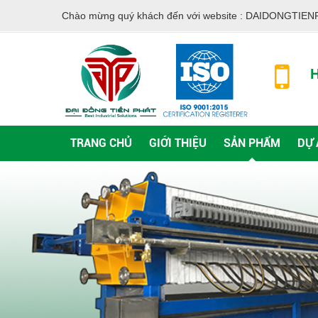
Chào mừng quý khách đến với website :
DAIDONGTIEN
H
TRANG CHỦ
GIỚI THIỆU
SẢN PHẨM
DỰ 