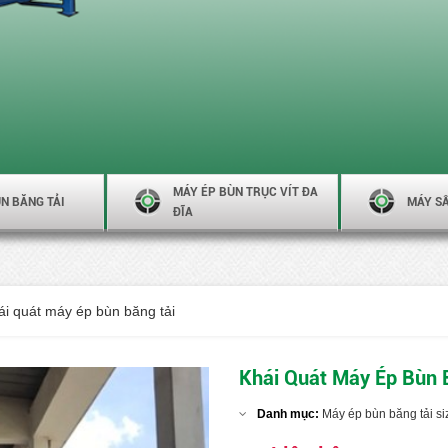
MÁY ÉP BÙN TRỤC VÍT ĐA
N BĂNG TẢI
MÁY S
ĐĨA
ái quát máy ép bùn băng tải
Khái Quát Máy Ép Bùn 
Danh mục:
Máy ép bùn băng tải s