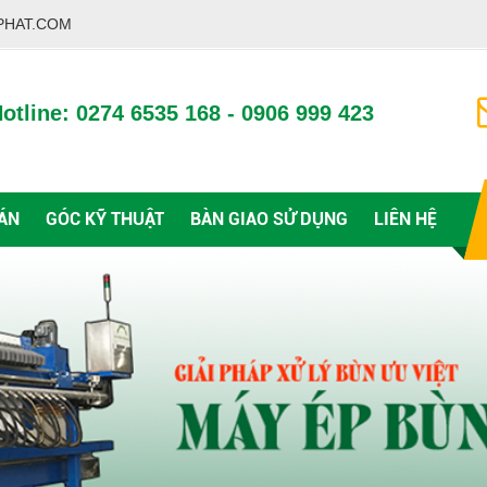
PHAT.COM
otline: 0274 6535 168 - 0906 999 423
ÁN
GÓC KỸ THUẬT
BÀN GIAO SỬ DỤNG
LIÊN HỆ