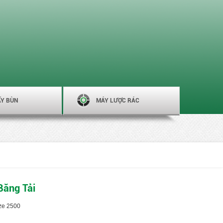
ẤY BÙN
MÁY LƯỢC RÁC
Băng Tải
ize 2500