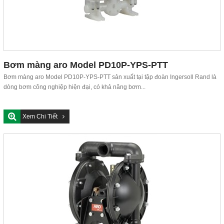
Bơm màng aro Model PD10P-YPS-PTT
Bơm màng aro Model PD10P-YPS-PTT sản xuất tại tập đoàn Ingersoll Rand là
dòng bơm công nghiệp hiện đại, có khả năng bơm...
Xem Chi Tiết