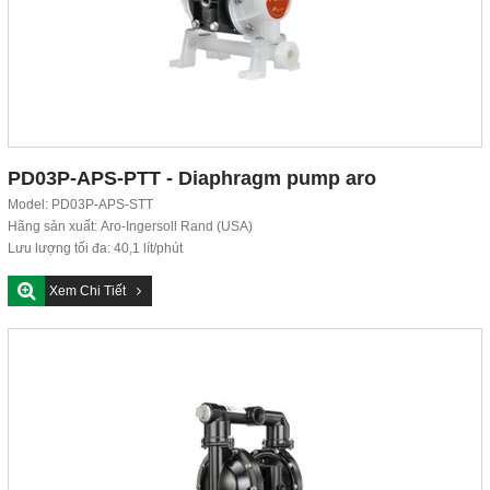
PD03P-APS-PTT - Diaphragm pump aro
Model: PD03P-APS-STT
Hãng sản xuất: Aro-Ingersoll Rand (USA)
Lưu lượng tối đa: 40,1 lít/phút
Áp suất tối đa: 6,9...
Xem Chi Tiết