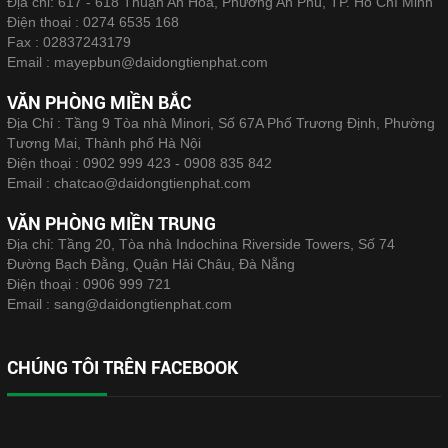
Địa chỉ: 617 - 618 Thuận An Hòa, Phường An Phú, TP. Hồ Chí Minh
Điện thoại :
0274 6535 168
Fax :
02837243179
Email :
mayepbun@daidongtienphat.com
VĂN PHÒNG MIỀN BẮC
Địa Chỉ : Tầng 9 Tòa nhà Minori, Số 67A Phố Trương Định, Phường
Tương Mai, Thành phố Hà Nội
Điện thoại :
0902 999 423 - 0908 835 842
Email :
chatcao@daidongtienphat.com
VĂN PHÒNG MIỀN TRUNG
Địa chỉ: Tầng 20, Tòa nhà Indochina Riverside Towers, Số 74
Đường Bạch Đằng, Quận Hải Châu, Đà Nẵng
Điện thoại :
0906 999 721
Email :
sang@daidongtienphat.com
CHÚNG TÔI TRÊN FACEBOOK