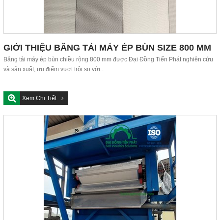
GIỚI THIỆU BĂNG TẢI MÁY ÉP BÙN SIZE 800 MM
Băng tải máy ép bùn chiều rộng 800 mm được Đại Đồng Tiến Phát nghiên cứu
và sản xuất, ưu điểm vượt trội so với...
Xem Chi Tiết