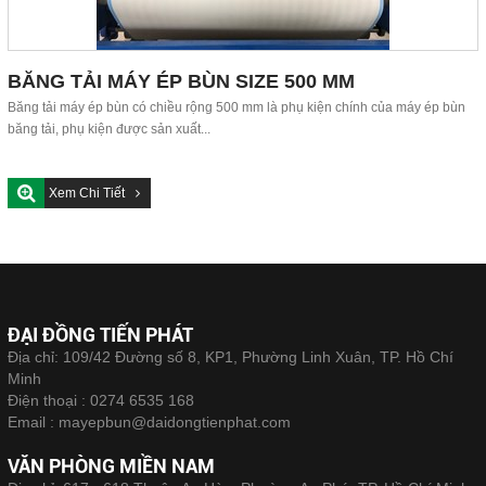
BĂNG TẢI MÁY ÉP BÙN SIZE 500 MM
Băng tải máy ép bùn có chiều rộng 500 mm là phụ kiện chính của máy ép bùn
băng tải, phụ kiện được sản xuất...
Xem Chi Tiết
ĐẠI ĐỒNG TIẾN PHÁT
Địa chỉ: 109/42 Đường số 8, KP1, Phường Linh Xuân, TP. Hồ Chí
Minh
Điện thoại :
0274 6535 168
Email :
mayepbun@daidongtienphat.com
VĂN PHÒNG MIỀN NAM