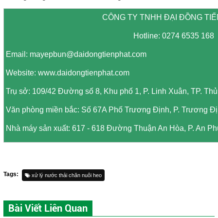
CÔNG TY TNHH ĐẠI ĐỒNG TIẾ
Hotline: 0274 6535 168
Email: mayepbun@daidongtienphat.com
Website: www.daidongtienphat.com
Trụ sở: 109/42 Đường số 8, Khu phố 1, P. Linh Xuân, TP. Th
Văn phòng miền bắc: Số 67A Phố Trương Định, P. Trương Địn
Nhà máy sản xuất: 617 - 618 Đường Thuận An Hòa, P. An Ph
Tags:
xử lý nước thải chăn nuôi heo
Bài Viết Liên Quan