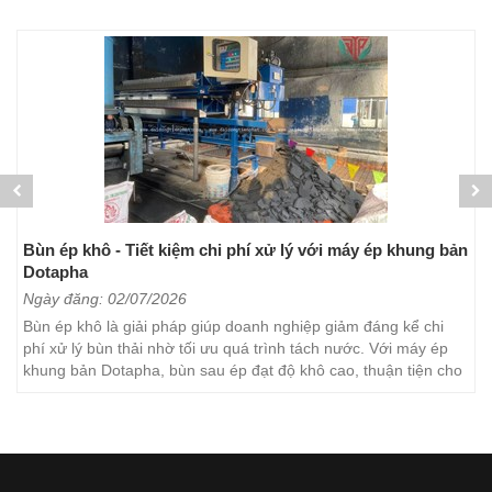
Bùn ép khô - Tiết kiệm chi phí xử lý với máy ép khung bản
Dotapha
Ngày đăng: 02/07/2026
Bùn ép khô là giải pháp giúp doanh nghiệp giảm đáng kể chi
phí xử lý bùn thải nhờ tối ưu quá trình tách nước. Với máy ép
khung bản Dotapha, bùn sau ép đạt độ khô cao, thuận tiện cho
việc vận chuyển, lưu trữ và xử lý. Đây...