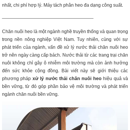
Máy lược rác thô – giải pháp loại bỏ rác hiệu quả trong hệ thống
nhất, chi phí hợp lý. Máy tách phân heo đa dạng công suất.
xử lý nước thải
___________________________________
Giá máy ép bùn 2026 – Báo giá chi tiết theo từng dòng máy và
công suất
Chăn nuôi heo là một ngành nghề truyền thống và quan trọng
trong nền nông nghiệp Việt Nam. Tuy nhiên, cùng với sự
Bơm màng ARO 1 inch thân nhựa | Hàng sẵn kho – Giá tốt
phát triển của ngành, vấn đề xử lý nước thải chăn nuôi heo
trở nên ngày càng cấp bách. Nước thải từ các trang trại chăn
Bán bộ nguồn thủy lực chính hãng, giá rẻ
nuôi không chỉ gây ô nhiễm môi trường mà còn ảnh hưởng
đến sức khỏe cộng đồng. Bài viết này sẽ giới thiệu các
Close
phương pháp
xử lý nước thải chăn nuôi heo
hiệu quả và
bền vững, từ đó góp phần bảo vệ môi trường và phát triển
ngành chăn nuôi bền vững.