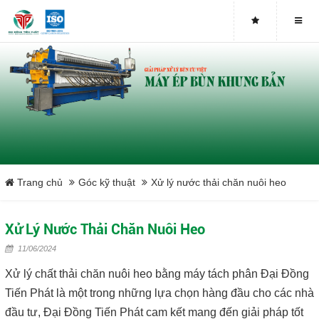
Buy genuine sludge press machines
Belt Press
Screw Press
Sludge Dryer
Máy sấy bùn
Trang chủ
Góc kỹ thuật
Xử lý nước thải chăn nuôi heo
Xưởng sản xuất máy ép bùn trục vít uy tín tại Việt Nam
Xử Lý Nước Thải Chăn Nuôi Heo
Tại sao nên mua máy ép bùn trục vít
11/06/2024
Xử lý chất thải chăn nuôi heo bằng máy tách phân Đại Đồng
Lược rác đầu nguồn
Tiến Phát là một trong những lựa chọn hàng đầu cho các nhà
đầu tư, Đại Đồng Tiến Phát cam kết mang đến giải pháp tốt