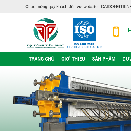
Chào mừng quý khách đến với website :
DAIDONGTIEN
H
TRANG CHỦ
GIỚI THIỆU
SẢN PHẨM
DỰ 