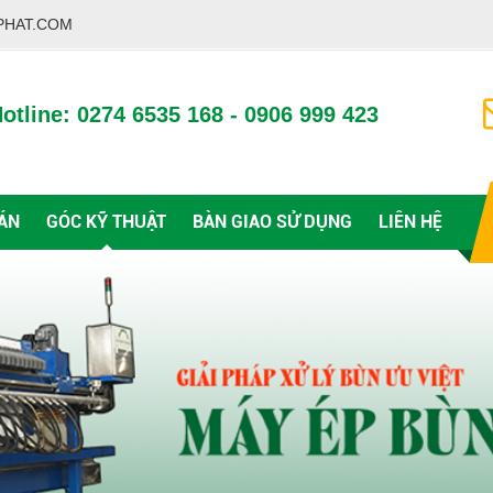
PHAT.COM
otline: 0274 6535 168 - 0906 999 423
ÁN
GÓC KỸ THUẬT
BÀN GIAO SỬ DỤNG
LIÊN HỆ