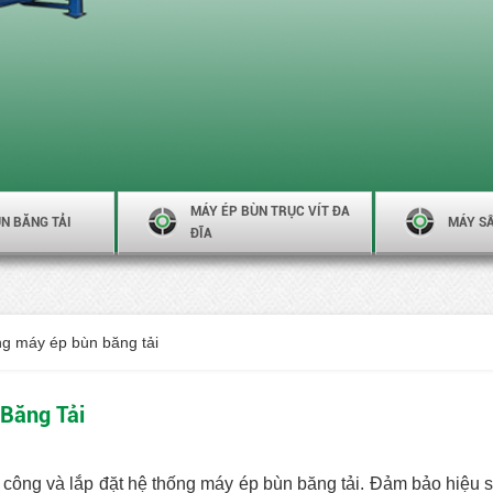
MÁY ÉP BÙN TRỤC VÍT ĐA
N BĂNG TẢI
MÁY S
ĐĨA
ống máy ép bùn băng tải
 Băng Tải
i công và lắp đặt hệ thống máy ép bùn băng tải. Đảm bảo hiệu 