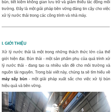
Máy lược rác thô – giải pháp loại bỏ rác hiệu quả trong hệ thống
bùn, tiết kiệm không gian lưu trữ và giảm thiểu tác động môi
xử lý nước thải
trường. Đây là một giải pháp bền vững đáng tin cậy cho việc
xử lý nước thải trong các công trình và nhà máy.
Giá máy ép bùn 2026 – Báo giá chi tiết theo từng dòng máy và
công suất
________________________________________________
Bơm màng ARO 1 inch thân nhựa | Hàng sẵn kho – Giá tốt
I. GIỚI THIỆU
Bán bộ nguồn thủy lực chính hãng, giá rẻ
Xử lý nước thải là một trong những thách thức lớn của thế
giới hiện đại. Bùn thải - một sản phẩm phụ của quá trình xử
Close
lý nước thải - đang tạo ra nhiều vấn đề cho môi trường và
nguồn tài nguyên. Trong bài viết này, chúng ta sẽ tìm hiểu về
máy sấy bùn
- một giải pháp xuất sắc cho việc xử lý bùn
hiệu quả và bền vững.