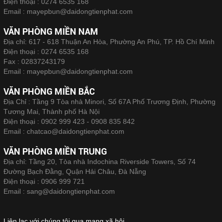
Điện thoại :
0274 6535 168
Email :
mayepbun@daidongtienphat.com
VĂN PHÒNG MIỀN NAM
Địa chỉ: 617 - 618 Thuận An Hòa, Phường An Phú, TP. Hồ Chí Minh
Điện thoại :
0274 6535 168
Fax :
02837243179
Email :
mayepbun@daidongtienphat.com
VĂN PHÒNG MIỀN BẮC
Địa Chỉ : Tầng 9 Tòa nhà Minori, Số 67A Phố Trương Định, Phường
Tương Mai, Thành phố Hà Nội
Điện thoại :
0902 999 423 - 0908 835 842
Email :
chatcao@daidongtienphat.com
VĂN PHÒNG MIỀN TRUNG
Địa chỉ: Tầng 20, Tòa nhà Indochina Riverside Towers, Số 74
Đường Bạch Đằng, Quận Hải Châu, Đà Nẵng
Điện thoại :
0906 999 721
Email :
sang@daidongtienphat.com
Liên lạc với chúng tôi qua mạng xã hội