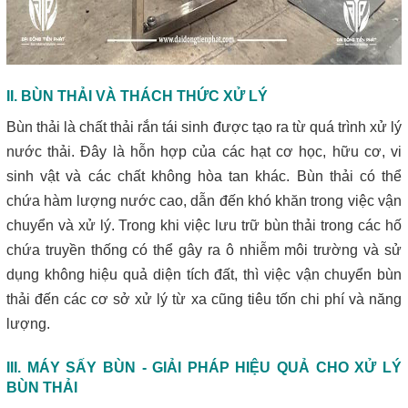
II. BÙN THẢI VÀ THÁCH THỨC XỬ LÝ
Bùn thải là chất thải rắn tái sinh được tạo ra từ quá trình xử lý
nước thải. Đây là hỗn hợp của các hạt cơ học, hữu cơ, vi
sinh vật và các chất không hòa tan khác. Bùn thải có thể
chứa hàm lượng nước cao, dẫn đến khó khăn trong việc vận
chuyển và xử lý. Trong khi việc lưu trữ bùn thải trong các hố
chứa truyền thống có thể gây ra ô nhiễm môi trường và sử
dụng không hiệu quả diện tích đất, thì việc vận chuyển bùn
thải đến các cơ sở xử lý từ xa cũng tiêu tốn chi phí và năng
lượng.
III. MÁY SẤY BÙN - GIẢI PHÁP HIỆU QUẢ CHO XỬ LÝ
BÙN THẢI