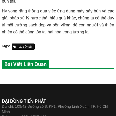
bùn thải.
Hy vọng rằng thông qua việc ứng dụng máy sấy bùn và các
giải pháp xử lý nước thải hiệu quả khác, chúng ta có thể duy
trì môi trường sạch đẹp và bền vững, để con người và thiên
nhiên có thể cùng tồn tại hài hòa trong tương lai.
Tags:
máy sấy bùn
Bài Viết Liên Quan
ĐẠI ĐỒNG TIẾN PHÁT
Địa chỉ: 109/42 Đường số 8, KP1, Phường Linh Xuân, TP. Hồ Chí
Minh