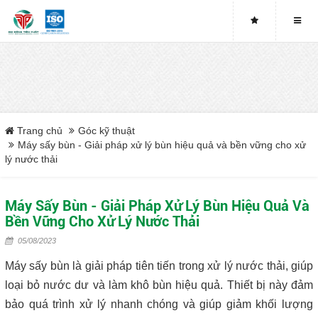
Buy genuine sludge press machines
Belt Press
Screw Press
Trang chủ
Góc kỹ thuật
Sludge Dryer
Máy sấy bùn - Giải pháp xử lý bùn hiệu quả và bền vững cho xử
lý nước thải
Máy sấy bùn
Máy Sấy Bùn - Giải Pháp Xử Lý Bùn Hiệu Quả Và
Xưởng sản xuất máy ép bùn trục vít uy tín tại Việt Nam
Bền Vững Cho Xử Lý Nước Thải
05/08/2023
Tại sao nên mua máy ép bùn trục vít
Máy sấy bùn là giải pháp tiên tiến trong xử lý nước thải, giúp
Lược rác đầu nguồn
loại bỏ nước dư và làm khô bùn hiệu quả. Thiết bị này đảm
bảo quá trình xử lý nhanh chóng và giúp giảm khối lượng