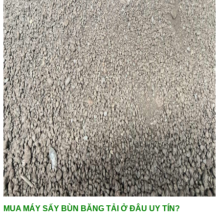
MUA MÁY SẤY BÙN BĂNG TẢI Ở ĐÂU UY TÍN?