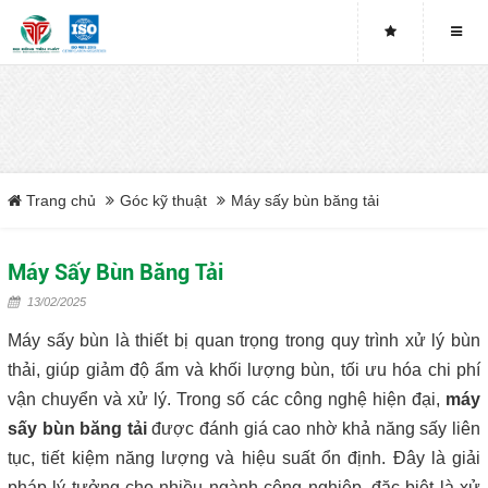
Buy genuine sludge press machines
Belt Press
Screw Press
Trang chủ
Góc kỹ thuật
Máy sấy bùn băng tải
Sludge Dryer
Máy Sấy Bùn Băng Tải
Máy sấy bùn
13/02/2025
Xưởng sản xuất máy ép bùn trục vít uy tín tại Việt Nam
Máy sấy bùn là thiết bị quan trọng trong quy trình xử lý bùn
thải, giúp giảm độ ẩm và khối lượng bùn, tối ưu hóa chi phí
Tại sao nên mua máy ép bùn trục vít
vận chuyển và xử lý. Trong số các công nghệ hiện đại,
máy
sấy bùn băng tải
được đánh giá cao nhờ khả năng sấy liên
Lược rác đầu nguồn
tục, tiết kiệm năng lượng và hiệu suất ổn định. Đây là giải
pháp lý tưởng cho nhiều ngành công nghiệp, đặc biệt là xử