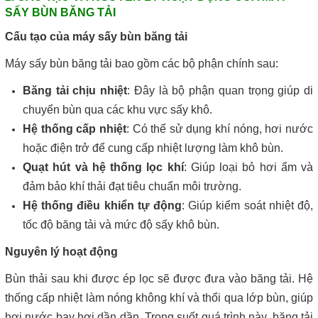
SẤY BÙN BĂNG TẢI
Cấu tạo của máy sấy bùn băng tải
Máy sấy bùn băng tải bao gồm các bộ phận chính sau:
Băng tải chịu nhiệt
: Đây là bộ phận quan trọng giúp di
chuyển bùn qua các khu vực sấy khô.
Hệ thống cấp nhiệt
: Có thể sử dụng khí nóng, hơi nước
hoặc điện trở để cung cấp nhiệt lượng làm khô bùn.
Quạt hút và hệ thống lọc khí
: Giúp loại bỏ hơi ẩm và
đảm bảo khí thải đạt tiêu chuẩn môi trường.
Hệ thống điều khiển tự động
: Giúp kiểm soát nhiệt độ,
tốc độ băng tải và mức độ sấy khô bùn.
Nguyên lý hoạt động
Bùn thải sau khi được ép lọc sẽ được đưa vào băng tải. Hệ
thống cấp nhiệt làm nóng không khí và thổi qua lớp bùn, giúp
hơi nước bay hơi dần dần. Trong suốt quá trình này, băng tải