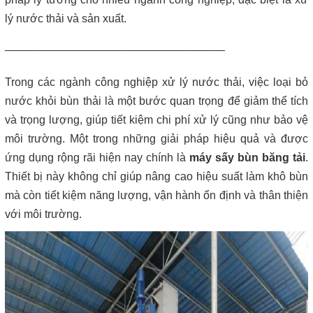
Máy lược rác thô – giải pháp loại bỏ rác hiệu quả trong hệ thống
xử lý nước thải
lý nước thải và sản xuất.
___________________________________
Giá máy ép bùn 2026 – Báo giá chi tiết theo từng dòng máy và
công suất
Trong các ngành công nghiệp xử lý nước thải, việc loại bỏ
Bơm màng ARO 1 inch thân nhựa | Hàng sẵn kho – Giá tốt
nước khỏi bùn thải là một bước quan trọng để giảm thể tích
và trọng lượng, giúp tiết kiệm chi phí xử lý cũng như bảo vệ
Bán bộ nguồn thủy lực chính hãng, giá rẻ
môi trường. Một trong những giải pháp hiệu quả và được
ứng dụng rộng rãi hiện nay chính là
máy sấy bùn băng tải
.
Close
Thiết bị này không chỉ giúp nâng cao hiệu suất làm khô bùn
mà còn tiết kiệm năng lượng, vận hành ổn định và thân thiện
với môi trường.