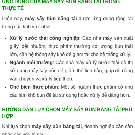
ỨNG DỤNG CỦA MÁY SẤY BÙN BĂNG TẢI TRONG
THỰC TẾ
Hiện nay,
máy sấy bùn băng tải
được ứng dụng rộng rãi
trong các lĩnh vực như:
Xử lý nước thải công nghiệp
: Các nhà máy sản xuất
giấy, dệt nhuộm, thực phẩm thường có lượng bùn thải
lớn, cần hệ thống sấy khô để giảm tải cho hệ thống xử lý.
Ngành môi trường
: Các nhà máy xử lý nước thải đô thị
sử dụng máy sấy bùn để giảm thể tích bùn, giúp dễ dàng
vận chuyển và xử lý tiếp theo.
Chế biến thực phẩm
: Một số ngành thực phẩm có nhu
cầu làm khô bùn để tái sử dụng hoặc xử lý dễ dàng hơn.
HƯỚNG DẪN LỰA CHỌN MÁY SẤY BÙN BĂNG TẢI PHÙ
HỢP
Khi lựa chọn
máy sấy bùn băng tải
, doanh nghiệp cần cân
nhắc các yếu tố sau: