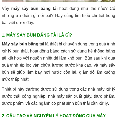
Vậy
máy sấy bùn băng tải
hoạt động như thế nào? Có
những ưu điểm gì nổi bật? Hãy cùng tìm hiểu chi tiết trong
bài viết dưới đây.
1. MÁY SẤY BÙN BĂNG TẢI LÀ GÌ?
Máy sấy bùn băng tải
là thiết bị chuyên dụng trong quá trình
xử lý bùn thải, hoạt động bằng cách sử dụng hệ thống băng
tải kết hợp với nguồn nhiệt để làm khô bùn. Bùn sau khi qua
quá trình ép lọc vẫn chứa lượng nước khá cao, và máy sấy
bùn sẽ giúp làm bay hơi nước còn lại, giảm độ ẩm xuống
mức thấp nhất.
Thiết bị này thường được sử dụng trong các nhà máy xử lý
nước thải công nghiệp, nhà máy sản xuất giấy, thực phẩm,
dược phẩm, và các ngành có phát sinh bùn thải cần xử lý.
2. CẤU TẠO VÀ NGUYÊN LÝ HOẠT ĐỘNG CỦA MÁY