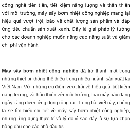
Máy lược rác thô – giải pháp loại bỏ rác hiệu quả trong hệ thống
công nghệ tiên tiến, tiết kiệm năng lượng và thân thiện
xử lý nước thải
với môi trường, máy sấy bơm nhiệt công nghiệp mang lại
hiệu quả vượt trội, bảo vệ chất lượng sản phẩm và đáp
Giá máy ép bùn 2026 – Báo giá chi tiết theo từng dòng máy và
công suất
ứng tiêu chuẩn sản xuất xanh. Đây là giải pháp lý tưởng
cho các doanh nghiệp muốn nâng cao năng suất và giảm
Bơm màng ARO 1 inch thân nhựa | Hàng sẵn kho – Giá tốt
chi phí vận hành.
____________________________________________________
Bán bộ nguồn thủy lực chính hãng, giá rẻ
Máy sấy bơm nhiệt công nghiệp
đã trở thành một trong
Close
những thiết bị không thể thiếu trong nhiều ngành sản xuất tại
Việt Nam. Với những ưu điểm vượt trội về hiệu quả, tiết kiệm
năng lượng, và thân thiện với môi trường, loại máy này đang
ngày càng được ứng dụng rộng rãi. Trong bài viết này, chúng
ta sẽ tìm hiểu chi tiết về máy sấy bơm nhiệt công nghiệp,
những ứng dụng thực tế và lý do vì sao đây là sự lựa chọn
hàng đầu cho các nhà đầu tư.