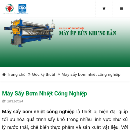
Buy genuine sludge press machines
Belt Press
Screw Press
Sludge Dryer
Máy sấy bùn
Trang chủ
Góc kỹ thuật
Máy sấy bơm nhiệt công nghiệp
Xưởng sản xuất máy ép bùn trục vít uy tín tại Việt Nam
Máy Sấy Bơm Nhiệt Công Nghiệp
Tại sao nên mua máy ép bùn trục vít
26/11/2024
Máy sấy bơm nhiệt công nghiệp
là thiết bị hiện đại giúp
Lược rác đầu nguồn
tối ưu hóa quá trình sấy khô trong nhiều lĩnh vực như xử
lý nước thải, chế biến thực phẩm và sản xuất vật liệu. Với