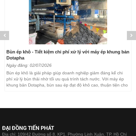
Bùn ép khô - Tiết kiệm chi phí xử lý với máy ép khung bản
Dotapha
Ngày đăng: 02/07/2026
Bùn ép khô là giải pháp giúp doanh nghiệp giảm đáng kể chi
phí xử lý bùn thải nhờ tối ưu quá trình tách nước. Với máy ép
khung bản Dotapha, bùn sau ép đạt độ khô cao, thuận tiện cho
việc vận chuyển, lưu trữ và xử lý. Đây...
ĐẠI ĐỒNG TIẾN PHÁT
Địa chỉ: 109/42 Đường số 8, KP1, Phường Linh Xuân, TP. Hồ Chí