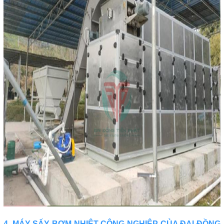
4. MÁY SẤY BƠM NHIỆT CÔNG NGHIỆP CỦA ĐẠI ĐỒNG