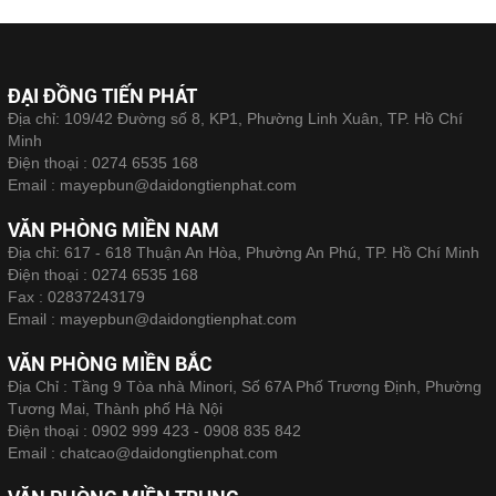
ĐẠI ĐỒNG TIẾN PHÁT
Địa chỉ: 109/42 Đường số 8, KP1, Phường Linh Xuân, TP. Hồ Chí
Minh
Điện thoại :
0274 6535 168
Email :
mayepbun@daidongtienphat.com
VĂN PHÒNG MIỀN NAM
Địa chỉ: 617 - 618 Thuận An Hòa, Phường An Phú, TP. Hồ Chí Minh
Điện thoại :
0274 6535 168
Fax :
02837243179
Email :
mayepbun@daidongtienphat.com
VĂN PHÒNG MIỀN BẮC
Địa Chỉ : Tầng 9 Tòa nhà Minori, Số 67A Phố Trương Định, Phường
Tương Mai, Thành phố Hà Nội
Điện thoại :
0902 999 423 - 0908 835 842
Email :
chatcao@daidongtienphat.com