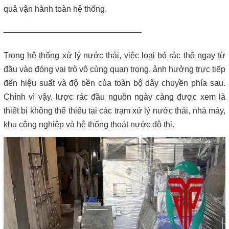
Máy lược rác thô – giải pháp loại bỏ rác hiệu quả trong hệ thống
quả vận hành toàn hệ thống.
xử lý nước thải
______________________________
Giá máy ép bùn 2026 – Báo giá chi tiết theo từng dòng máy và
công suất
Trong hệ thống xử lý nước thải, việc loại bỏ rác thô ngay từ
đầu vào đóng vai trò vô cùng quan trọng, ảnh hưởng trực tiếp
Bơm màng ARO 1 inch thân nhựa | Hàng sẵn kho – Giá tốt
đến hiệu suất và độ bền của toàn bộ dây chuyền phía sau.
Chính vì vậy, lược rác đầu nguồn ngày càng được xem là
Bán bộ nguồn thủy lực chính hãng, giá rẻ
thiết bị không thể thiếu tại các trạm xử lý nước thải, nhà máy,
khu công nghiệp và hệ thống thoát nước đô thị.
Close