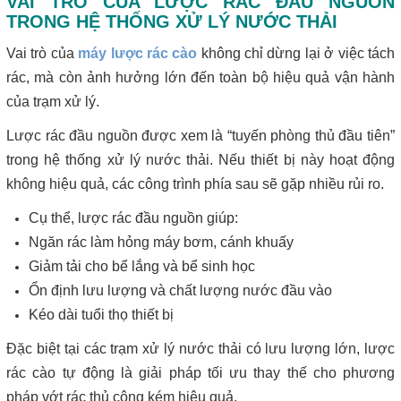
VAI TRÒ CỦA LƯỢC RÁC ĐẦU NGUỒN
TRONG HỆ THỐNG XỬ LÝ NƯỚC THẢI
Vai trò của
máy lược rác cào
không chỉ dừng lại ở việc tách
rác, mà còn ảnh hưởng lớn đến toàn bộ hiệu quả vận hành
của trạm xử lý.
Lược rác đầu nguồn được xem là “tuyến phòng thủ đầu tiên”
trong hệ thống xử lý nước thải. Nếu thiết bị này hoạt động
không hiệu quả, các công trình phía sau sẽ gặp nhiều rủi ro.
Cụ thể, lược rác đầu nguồn giúp:
Ngăn rác làm hỏng máy bơm, cánh khuấy
Giảm tải cho bể lắng và bể sinh học
Ổn định lưu lượng và chất lượng nước đầu vào
Kéo dài tuổi thọ thiết bị
Đặc biệt tại các trạm xử lý nước thải có lưu lượng lớn, lược
rác cào tự động là giải pháp tối ưu thay thế cho phương
pháp vớt rác thủ công kém hiệu quả.