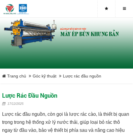
Buy genuine sludge press machines
Belt Press
Screw Press
Sludge Dryer
Máy sấy bùn
Trang chủ
Góc kỹ thuật
Lược rác đầu nguồn
Xưởng sản xuất máy ép bùn trục vít uy tín tại Việt Nam
Lược Rác Đầu Nguồn
Tại sao nên mua máy ép bùn trục vít
17/12/2025
Lược rác đầu nguồn, còn gọi là lược rác cào, là thiết bị quan
Lược rác đầu nguồn
trọng trong hệ thống xử lý nước thải, giúp loại bỏ rác thô
ngay từ đầu vào, bảo vệ thiết bị phía sau và nâng cao hiệu