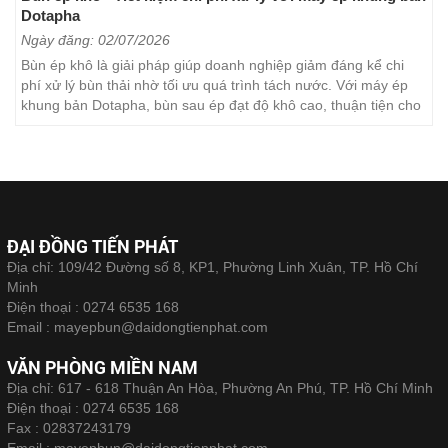
Dotapha
Ngày đăng: 02/07/2026
Bùn ép khô là giải pháp giúp doanh nghiệp giảm đáng kể chi
phí xử lý bùn thải nhờ tối ưu quá trình tách nước. Với máy ép
khung bản Dotapha, bùn sau ép đạt độ khô cao, thuận tiện cho
việc vận chuyển, lưu trữ và xử lý. Đây...
ĐẠI ĐỒNG TIẾN PHÁT
Địa chỉ: 109/42 Đường số 8, KP1, Phường Linh Xuân, TP. Hồ Chí
Minh
Điện thoại :
0274 6535 168
Email :
mayepbun@daidongtienphat.com
VĂN PHÒNG MIỀN NAM
Địa chỉ: 617 - 618 Thuận An Hòa, Phường An Phú, TP. Hồ Chí Minh
Điện thoại :
0274 6535 168
Fax :
02837243179