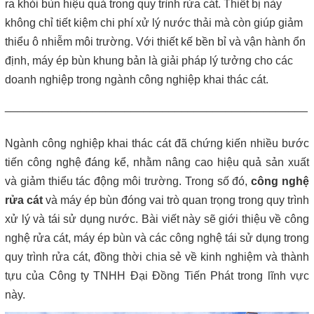
Máy lược rác thô – giải pháp loại bỏ rác hiệu quả trong hệ thống
ra khỏi bùn hiệu quả trong quy trình rửa cát. Thiết bị này
xử lý nước thải
không chỉ tiết kiệm chi phí xử lý nước thải mà còn giúp giảm
thiểu ô nhiễm môi trường. Với thiết kế bền bỉ và vận hành ổn
Giá máy ép bùn 2026 – Báo giá chi tiết theo từng dòng máy và
định, máy ép bùn khung bản là giải pháp lý tưởng cho các
công suất
doanh nghiệp trong ngành công nghiệp khai thác cát.
Bơm màng ARO 1 inch thân nhựa | Hàng sẵn kho – Giá tốt
________________________________________________
Bán bộ nguồn thủy lực chính hãng, giá rẻ
Ngành công nghiệp khai thác cát đã chứng kiến nhiều bước
tiến công nghệ đáng kể, nhằm nâng cao hiệu quả sản xuất
Close
và giảm thiểu tác động môi trường. Trong số đó,
công nghệ
rửa cát
và máy ép bùn đóng vai trò quan trọng trong quy trình
xử lý và tái sử dụng nước. Bài viết này sẽ giới thiệu về công
nghệ rửa cát, máy ép bùn và các công nghệ tái sử dụng trong
quy trình rửa cát, đồng thời chia sẻ về kinh nghiệm và thành
tựu của Công ty TNHH Đại Đồng Tiến Phát trong lĩnh vực
này.