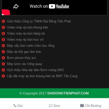
Giới thiệu Công ty TNHH Đại Đồng Tiến Phát
Video máy ép bùn khung bản
Video máy ép bùn băng tải
Video máy ép bùn trục vít
Máy sấy bùn cánh chèo trục rỗng
Máy ép bột gạo làm bún
Bơm pitson thủy lực
Máy lược rác trống quay
Giới thiệu Nhà đại diện Bơm màng ARO
Lắp đặt máy ép bùn khung bản tại BMT Tân Cang
© Copyright 2017
DAIDONGTIENPHAT.COM
.
Gọi
Sms
Chỉ Đường