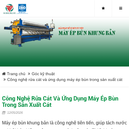
Buy genuine sludge press machines
Belt Press
Screw Press
Sludge Dryer
Máy sấy bùn
Trang chủ
Góc kỹ thuật
Công nghệ rửa cát và ứng dụng máy ép bùn trong sản xuất cát
Xưởng sản xuất máy ép bùn trục vít uy tín tại Việt Nam
Công Nghệ Rửa Cát Và Ứng Dụng Máy Ép Bùn
Tại sao nên mua máy ép bùn trục vít
Trong Sản Xuất Cát
12/05/2026
Lược rác đầu nguồn
Máy ép bùn khung bản là công nghệ tiên tiến, giúp tách nước