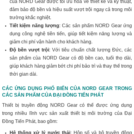
của NORD Gear được tối ưu hóa về thiết kế và kỹ thuật,
đảm bảo độ bền và hiệu suất vượt trội ngay cả trong môi
trường khắc nghiệt.
Tiết kiệm năng lượng
: Các sản phẩm NORD Gear ứng
dụng công nghệ tiên tiến, giúp tiết kiệm năng lượng và
giảm chi phí vận hành cho khách hàng.
Độ bền vượt trội
: Với tiêu chuẩn chất lượng Đức, các
sản phẩm của NORD Gear có độ bền cao, tuổi thọ dài,
giúp khách hàng giảm bớt chi phí bảo trì và thay thế trong
thời gian dài.
CÁC ỨNG DỤNG PHỔ BIẾN CỦA NORD GEAR TRONG
CÁC SẢN PHẨM CỦA ĐẠI ĐỒNG TIẾN PHÁT
Thiết bị truyền động NORD Gear có thể được ứng dụng
trong nhiều lĩnh vực sản xuất thiết bị môi trường của Đại
Đồng Tiến Phát, bao gồm:
Hệ thống xử lý nước thải
: Hộp số và bộ truyền động