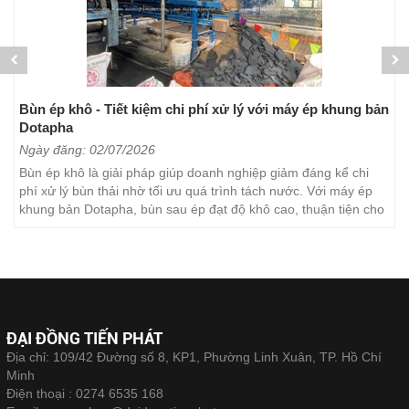
Bùn ép khô - Tiết kiệm chi phí xử lý với máy ép khung bản
Dotapha
Ngày đăng: 02/07/2026
Bùn ép khô là giải pháp giúp doanh nghiệp giảm đáng kể chi
phí xử lý bùn thải nhờ tối ưu quá trình tách nước. Với máy ép
khung bản Dotapha, bùn sau ép đạt độ khô cao, thuận tiện cho
việc vận chuyển, lưu trữ và xử lý. Đây...
ĐẠI ĐỒNG TIẾN PHÁT
Địa chỉ: 109/42 Đường số 8, KP1, Phường Linh Xuân, TP. Hồ Chí
Minh
Điện thoại :
0274 6535 168