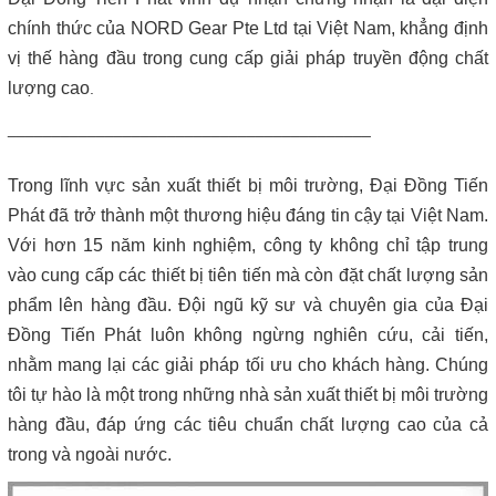
Máy lược rác thô – giải pháp loại bỏ rác hiệu quả trong hệ thống
xử lý nước thải
chính thức của NORD Gear Pte Ltd tại Việt Nam, khẳng định
vị thế hàng đầu trong cung cấp giải pháp truyền động chất
Giá máy ép bùn 2026 – Báo giá chi tiết theo từng dòng máy và
lượng cao
.
công suất
_________________________________________
Bơm màng ARO 1 inch thân nhựa | Hàng sẵn kho – Giá tốt
Trong lĩnh vực sản xuất thiết bị môi trường, Đại Đồng Tiến
Bán bộ nguồn thủy lực chính hãng, giá rẻ
Phát đã trở thành một thương hiệu đáng tin cậy tại Việt Nam.
Với hơn 15 năm kinh nghiệm, công ty không chỉ tập trung
Close
vào cung cấp các thiết bị tiên tiến mà còn đặt chất lượng sản
phẩm lên hàng đầu. Đội ngũ kỹ sư và chuyên gia của Đại
Đồng Tiến Phát luôn không ngừng nghiên cứu, cải tiến,
nhằm mang lại các giải pháp tối ưu cho khách hàng. Chúng
tôi tự hào là một trong những nhà sản xuất thiết bị môi trường
hàng đầu, đáp ứng các tiêu chuẩn chất lượng cao của cả
trong và ngoài nước.