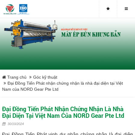
Buy genuine sludge press machines
Belt Press
Screw Press
Sludge Dryer
Máy sấy bùn
Trang chủ
Góc kỹ thuật
Đại Đồng Tiến Phát nhận chứng nhận là nhà đại diện tại Việt
Nam của NORD Gear Pte Ltd
Xưởng sản xuất máy ép bùn trục vít uy tín tại Việt Nam
Tại sao nên mua máy ép bùn trục vít
Đại Đồng Tiến Phát Nhận Chứng Nhận Là Nhà
Đại Diện Tại Việt Nam Của NORD Gear Pte Ltd
Lược rác đầu nguồn
30/10/2024
Đại Đồng Tiến Phát vinh dự nhận chứng nhận là đại diện