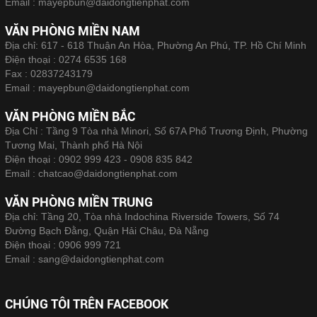
Email :
mayepbun@daidongtienphat.com
VĂN PHÒNG MIỀN NAM
Địa chỉ: 617 - 618 Thuận An Hòa, Phường An Phú, TP. Hồ Chí Minh
Điện thoại :
0274 6535 168
Fax :
02837243179
Email :
mayepbun@daidongtienphat.com
VĂN PHÒNG MIỀN BẮC
Địa Chỉ : Tầng 9 Tòa nhà Minori, Số 67A Phố Trương Định, Phường
Tương Mai, Thành phố Hà Nội
Điện thoại :
0902 999 423 - 0908 835 842
Email :
chatcao@daidongtienphat.com
VĂN PHÒNG MIỀN TRUNG
Địa chỉ: Tầng 20, Tòa nhà Indochina Riverside Towers, Số 74
Đường Bạch Đằng, Quận Hải Châu, Đà Nẵng
Điện thoại :
0906 999 721
Email :
sang@daidongtienphat.com
CHÚNG TÔI TRÊN FACEBOOK