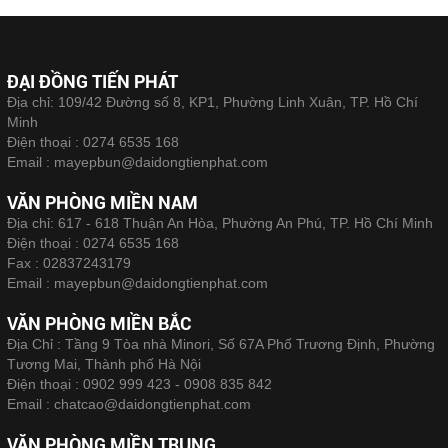
ĐẠI ĐỒNG TIẾN PHÁT
Địa chỉ: 109/42 Đường số 8, KP1, Phường Linh Xuân, TP. Hồ Chí
Minh
Điện thoại :
0274 6535 168
Email :
mayepbun@daidongtienphat.com
VĂN PHÒNG MIỀN NAM
Địa chỉ: 617 - 618 Thuận An Hòa, Phường An Phú, TP. Hồ Chí Minh
Điện thoại :
0274 6535 168
Fax :
02837243179
Email :
mayepbun@daidongtienphat.com
VĂN PHÒNG MIỀN BẮC
Địa Chỉ : Tầng 9 Tòa nhà Minori, Số 67A Phố Trương Định, Phường
Tương Mai, Thành phố Hà Nội
Điện thoại :
0902 999 423 - 0908 835 842
Email :
chatcao@daidongtienphat.com
VĂN PHÒNG MIỀN TRUNG