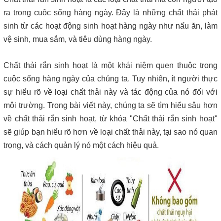
Máy lược rác thô – giải pháp loại bỏ rác hiệu quả trong hệ thống
xử lý nước thải
ra trong cuộc sống hàng ngày. Đây là những chất thải phát
sinh từ các hoạt động sinh hoạt hàng ngày như nấu ăn, làm
Giá máy ép bùn 2026 – Báo giá chi tiết theo từng dòng máy và
vệ sinh, mua sắm, và tiêu dùng hàng ngày.
công suất
Chất thải rắn sinh hoạt là một khái niệm quen thuộc trong
Bơm màng ARO 1 inch thân nhựa | Hàng sẵn kho – Giá tốt
cuộc sống hàng ngày của chúng ta. Tuy nhiên, ít người thực
sự hiểu rõ về loại chất thải này và tác động của nó đối với
Bán bộ nguồn thủy lực chính hãng, giá rẻ
môi trường. Trong bài viết này, chúng ta sẽ tìm hiểu sâu hơn
về chất thải rắn sinh hoạt, từ khóa "Chất thải rắn sinh hoạt"
Close
sẽ giúp bạn hiểu rõ hơn về loại chất thải này, tại sao nó quan
trọng, và cách quản lý nó một cách hiệu quả.