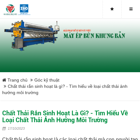
Buy genuine sludge press machines
Belt Press
Screw Press
Sludge Dryer
Máy sấy bùn
Trang chủ
Góc kỹ thuật
Chất thải rắn sinh hoạt là gì? - Tìm hiểu về loại chất thải ảnh
hưởng môi trường
Xưởng sản xuất máy ép bùn trục vít uy tín tại Việt Nam
Tại sao nên mua máy ép bùn trục vít
Chất Thải Rắn Sinh Hoạt Là Gì? - Tìm Hiểu Về
Loại Chất Thải Ảnh Hưởng Môi Trường
Lược rác đầu nguồn
17/10/2023
Chất thải rắn sinh hoạt là các loại chất thải mà con người tạo