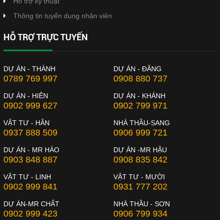
Hỗ trợ kỹ thuật
Thông tin tuyển dụng nhân viên
HỖ TRỢ TRỰC TUYẾN
DỰ ÁN - THÀNH
DỰ ÁN - ĐĂNG
0789 769 997
0908 880 737
DỰ ÁN - HIÊN
DỰ ÁN - KHÁNH
0902 999 627
0902 799 971
VẬT TƯ - HÂN
NHÀ THẦU-SANG
0937 888 509
0906 999 721
DỰ ÁN - MR HÀO
DỰ ÁN -MR HẬU
0903 848 887
0908 835 842
VẬT TƯ - LINH
VẬT TƯ - MƯỜI
0902 999 841
0931 777 202
DỰ ÁN-MR CHẤT
NHÀ THẦU - SƠN
0902 999 423
0906 799 934