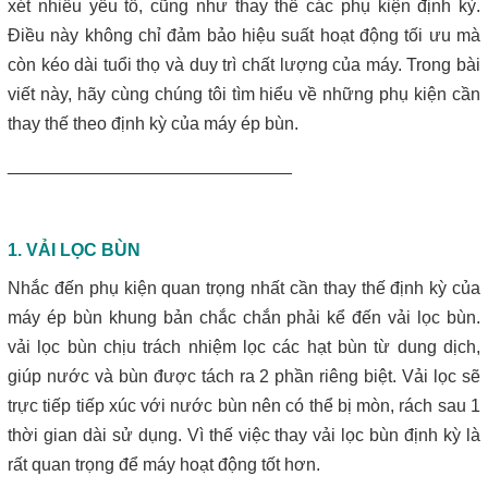
Máy lược rác thô – giải pháp loại bỏ rác hiệu quả trong hệ thống
xét nhiều yếu tố, cũng như thay thế các phụ kiện định kỳ.
xử lý nước thải
Điều này không chỉ đảm bảo hiệu suất hoạt động tối ưu mà
còn kéo dài tuổi thọ và duy trì chất lượng của máy. Trong bài
Giá máy ép bùn 2026 – Báo giá chi tiết theo từng dòng máy và
viết này, hãy cùng chúng tôi tìm hiểu về những phụ kiện cần
công suất
thay thế theo định kỳ của máy ép bùn.
Bơm màng ARO 1 inch thân nhựa | Hàng sẵn kho – Giá tốt
_____________________________
Bán bộ nguồn thủy lực chính hãng, giá rẻ
1. VẢI LỌC BÙN
Close
Nhắc đến phụ kiện quan trọng nhất cần thay thế định kỳ của
máy ép bùn khung bản
chắc chắn phải kể đến vải lọc bùn.
vải lọc bùn chịu trách nhiệm lọc các hạt bùn từ dung dịch,
giúp nước và bùn được tách ra 2 phần riêng biệt. Vải lọc sẽ
trực tiếp tiếp xúc với nước bùn nên có thể bị mòn, rách sau 1
thời gian dài sử dụng. Vì thế việc thay vải lọc bùn định kỳ là
rất quan trọng để máy hoạt động tốt hơn.