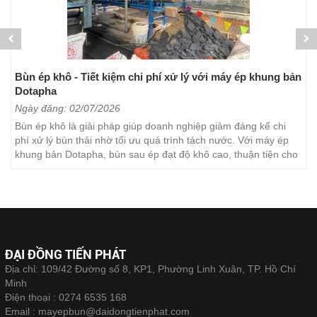
Bùn ép khô - Tiết kiệm chi phí xử lý với máy ép khung bản
Dotapha
Ngày đăng: 02/07/2026
Bùn ép khô là giải pháp giúp doanh nghiệp giảm đáng kể chi
phí xử lý bùn thải nhờ tối ưu quá trình tách nước. Với máy ép
khung bản Dotapha, bùn sau ép đạt độ khô cao, thuận tiện cho
việc vận chuyển, lưu trữ và xử lý. Đây...
ĐẠI ĐỒNG TIẾN PHÁT
Địa chỉ: 109/42 Đường số 8, KP1, Phường Linh Xuân, TP. Hồ Chí
Minh
Điện thoại :
0274 6535 168
Email :
mayepbun@daidongtienphat.com