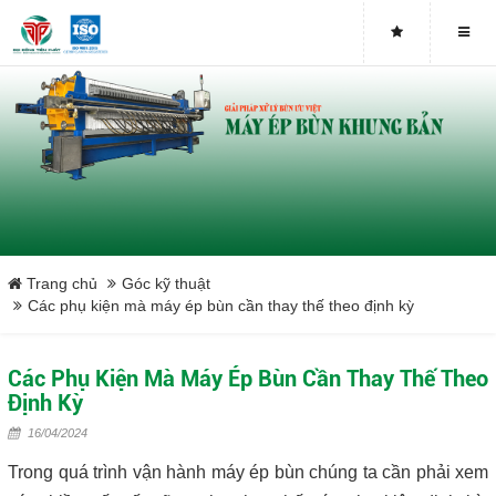
Buy genuine sludge press machines
Belt Press
Screw Press
Sludge Dryer
Máy sấy bùn
Trang chủ
Góc kỹ thuật
Các phụ kiện mà máy ép bùn cần thay thế theo định kỳ
Xưởng sản xuất máy ép bùn trục vít uy tín tại Việt Nam
Các Phụ Kiện Mà Máy Ép Bùn Cần Thay Thế Theo
Tại sao nên mua máy ép bùn trục vít
Định Kỳ
16/04/2024
Lược rác đầu nguồn
Trong quá trình vận hành máy ép bùn chúng ta cần phải xem