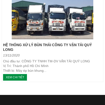
HỆ THỐNG XỬ LÝ BÙN THẢI CÔNG TY VẬN TẢI QUÝ
LONG
13/11/2020
Chủ đầu tư: CÔNG TY TNHH TM-DV VẬN TẢI QUÝ LONG
Vị Trí: Thành phố Hồ Chí MInh
Thiết bị: Máy ép bùn khung...
XEM CHI TIẾT