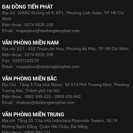
ĐẠI ĐỒNG TIẾN PHÁT
Địa chỉ: 109/42 Đường số 8, KP1, Phường Linh Xuân, TP. Hồ Chí
Minh
Điện thoại :
0274 6535 168
Email :
mayepbun@daidongtienphat.com
VĂN PHÒNG MIỀN NAM
Địa chỉ: 617 - 618 Thuận An Hòa, Phường An Phú, TP. Hồ Chí Minh
Điện thoại :
0274 6535 168
Fax :
02837243179
Email :
mayepbun@daidongtienphat.com
VĂN PHÒNG MIỀN BẮC
Địa Chỉ : Tầng 9 Tòa nhà Minori, Số 67A Phố Trương Định, Phường
Tương Mai, Thành phố Hà Nội
Điện thoại :
0902 999 423 - 0908 835 842
Email :
chatcao@daidongtienphat.com
VĂN PHÒNG MIỀN TRUNG
Địa chỉ: Tầng 20, Tòa nhà Indochina Riverside Towers, Số 74
Đường Bạch Đằng, Quận Hải Châu, Đà Nẵng
Điện thoại :
0906 999 721