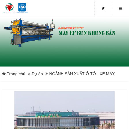
NGÀNH SẢN XUẤT Ô TÔ - XE MÁY
NGÀNH DỆT MAY - DỆT NHUỘM
XỬ LÝ CHẤT THẢI IN ẤN
NGÀNH XI MẠ
NGÀNH SẢN XUẤT HÓA CHẤT
Trang chủ
Dự án
NGÀNH SẢN XUẤT Ô TÔ - XE MÁY
NGÀNH PHÂN BÓN
NGÀNH SẮT THÉP - KIM LOẠI
NGÀNH SẢN XUẤT BAO BÌ
NGÀNH GỐM XỨ