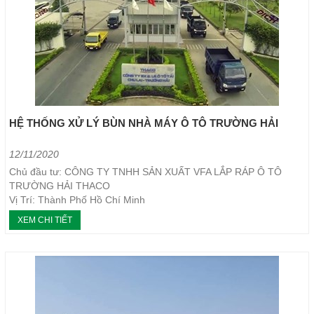
HỆ THỐNG XỬ LÝ BÙN NHÀ MÁY Ô TÔ TRƯỜNG HẢI
12/11/2020
Chủ đầu tư: CÔNG TY TNHH SẢN XUẤT VFA LẮP RÁP Ô TÔ
TRƯỜNG HẢI THACO
Vị Trí: Thành Phố Hồ Chí Minh
Loại máy...
XEM CHI TIẾT