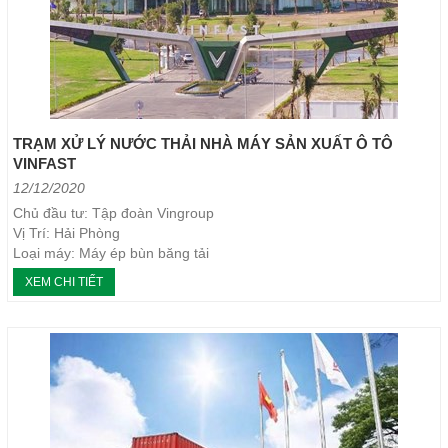
SẢN XUẤT NHỰA
NGÀNH GIẤY - BỘT GIẤY
NGÀNH Y TẾ - DƯỢC PHẨM
TRẠM XỬ LÝ NƯỚC THẢI NHÀ MÁY SẢN XUẤT Ô TÔ
VINFAST
12/12/2020
NGÀNH NGHỀ KHÁC
Chủ đầu tư: Tập đoàn Vingroup
Vị Trí: Hải Phòng
Close
Loại máy: Máy ép bùn băng tải
Năm thực hiện: 2019
XEM CHI TIẾT